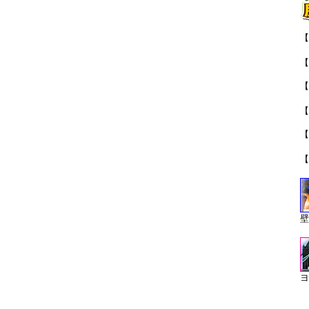
【
「
【
【
【
【
「
【
壁
ヨ