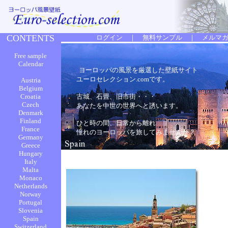
ヨーロッパの風景を厳選した壁紙サイト
ユーロセレクション.comです。
古城、石畳、旧市街・・・
あなたを中世の世界へと誘います。
ひと時の間、日常から離れ
憧れのヨーロッパを旅してみませんか？