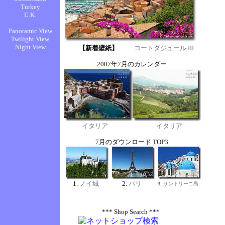
0
0
0
0
0
0
0
0
0
*** Shop Search ***
0