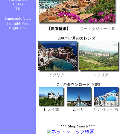
0
0
0
0
0
0
0
0
0
*** Shop Search ***
0