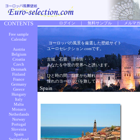
ヨーロッパの風景を厳選した壁紙サイト
ユーロセレクション.comです。
古城、石畳、旧市街・・・
あなたを中世の世界へと誘います。
ひと時の間、日常から離れ
憧れのヨーロッパを旅してみませんか？