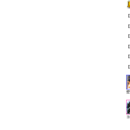
【
「
【
【
【
【
「
【
壁
ヨ